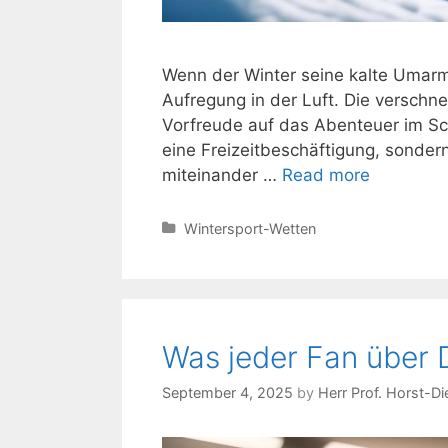
Wenn der Winter seine kalte Umarmu
Aufregung in der Luft. Die verschne
Vorfreude auf das Abenteuer im Sch
eine Freizeitbeschäftigung, sonder
Winterspo
miteinander …
Read more
Formate
:
Categories
Wintersport-Wetten
ein
umfassen
Leitfaden
Was jeder Fan über D
September 4, 2025
by
Herr Prof. Horst-Di