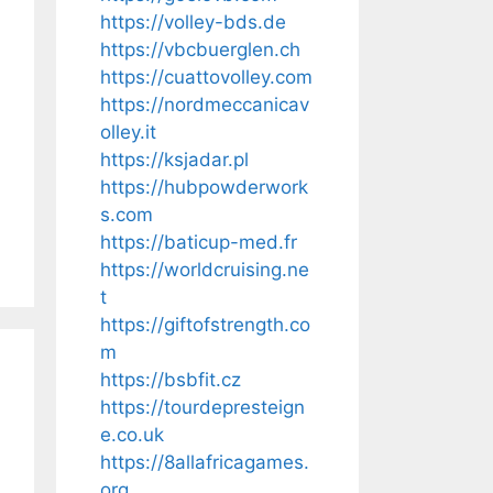
https://volley-bds.de
https://vbcbuerglen.ch
https://cuattovolley.com
https://nordmeccanicav
olley.it
https://ksjadar.pl
https://hubpowderwork
s.com
https://baticup-med.fr
https://worldcruising.ne
t
https://giftofstrength.co
m
https://bsbfit.cz
https://tourdepresteign
e.co.uk
https://8allafricagames.
org