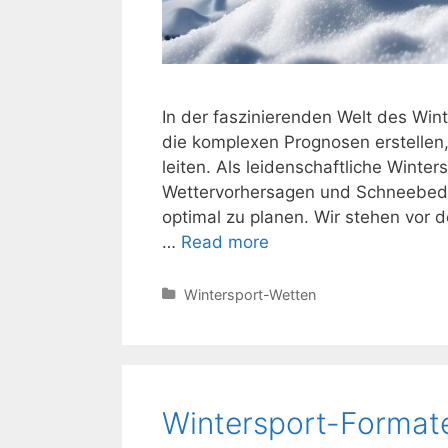
In der faszinierenden Welt des Wint
die komplexen Prognosen erstellen
leiten. Als leidenschaftliche Winte
Wettervorhersagen und Schneebedi
optimal zu planen. Wir stehen vor
Prognosen
…
Read more
im
Wintersport
Categories
Wintersport-Wetten
:
Methoden
der
Experten
Wintersport-Formate
erklärt