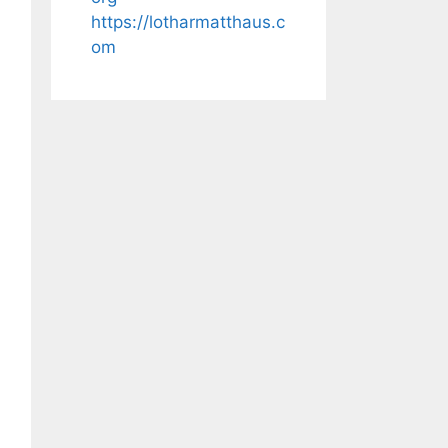
https://lotharmatthaus.c
om