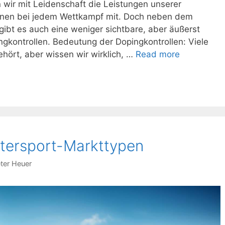
n wir mit Leidenschaft die Leistungen unserer
 ihnen bei jedem Wettkampf mit. Doch neben dem
gibt es auch eine weniger sichtbare, aber äußerst
ngkontrollen. Bedeutung der Dopingkontrollen: Viele
Was
hört, aber wissen wir wirklich, …
Read more
jeder
Fan
über
Dopingkont
wissen
sollte
tersport-Markttypen
eter Heuer