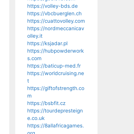
https://volley-bds.de
https://vbcbuerglen.ch
https://cuattovolley.com
https://nordmeccanicav
olley.it
https://ksjadar.pl
https://hubpowderwork
s.com
https://baticup-med.fr
https://worldcruising.ne
t
https://giftofstrength.co
m
https://bsbfit.cz
https://tourdepresteign
e.co.uk
https://8allafricagames.
org