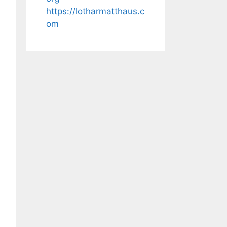
https://lotharmatthaus.c
om